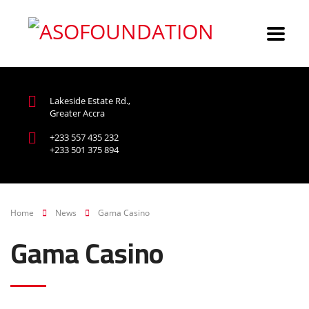
Lakeside Estate Rd.,
Greater Accra
+233 557 435 232
+233 501 375 894
Home
News
Gama Casino
Gama Casino