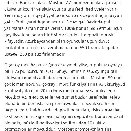
edirlər. Bundan əlavə, Mostbet AZ müntəzəm olaraq xüsusi
aksiyalar keçirir və aktiv oyunçulara fərdi hədiyyələr verir.
Yeni müştərilər qeydiyyat bonusu və ilk depozit üçün uyğun
gəlir. Profil yaratdıqdan sonra 15 dəqiqə” “ərzində pul
yatırsanız, artan bonus verilir. 100% bonus əldə etmək üçün
qeydiyyatdan sonra bir həftə ərzində ilk depoziti etmək
kifayətdir. Azərbaycandan olan oyunçular üçün dəvət
mükafatının ölçüsü several manatdan 550 brancata qədər
üstəgəl 250 pulsuz fırlanmadır.
Əgər oyunçu öz bacarığına arxayın deyilsə, o, pulsuz oynaya
bilər və pul xərcləməz. Qələbəyə əminsinizsə, oyunçu pul
ehtiyatını əhəmiyyətli dərəcədə artıra bilər. Mostbet 30-dan
çox idman növünə, çoxsaylı mərc funksiyalarına və əksəriyyəti
kriptovalyuta olan 20+ ödəniş metoduna ev sahibliyi edir.
Mostbet AZ, mərc edənlər və qumarbazlar tərəfindən tələb
oluna bilən bonuslar və promosyonların böyük siyahısını
təqdim edir. Hal-hazırda, depozit bonusları, risksiz mərclər,
cashback, mərc sığortası, həmçinin depozitsiz bonuslar daxil
olmaqla, müxtəlif hədiyyələr təqdim edən 10+ aktiv
promosyonlar mövcuddur. Mostbet promosyonları ana