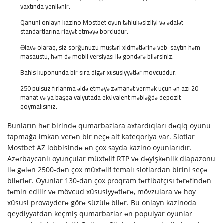
vaxtında yenilənir.
Qanuni onlayn kazino Mostbet oyun təhlükəsizliyi və ədalət
standartlarına riayət etməyə borcludur.
Əlavə olaraq, siz sorğunuzu müştəri xidmətlərinə veb-saytın həm
masaüstü, həm də mobil versiyası ilə göndərə bilərsiniz.
Bahis kuponunda bir sıra digər xüsusiyyətlər mövcuddur.
250 pulsuz fırlanma əldə etməyə zəmanət vermək üçün ən azı 20
manat və ya başqa valyutada ekvivalent məbləğdə depozit
qoymalısınız.
Bunların hər birində qumarbazlara axtardıqları dəqiq oyunu
tapmağa imkan verən bir neçə alt kateqoriya var. Slotlar
Mostbet AZ lobbisində ən çox sayda kazino oyunlarıdır.
Azərbaycanlı oyunçular müxtəlif RTP və dəyişkənlik diapazonu
ilə gələn 2500-dən çox müxtəlif temalı slotlardan birini seçə
bilərlər. Oyunlar 130-dan çox proqram tərtibatçısı tərəfindən
təmin edilir və mövcud xüsusiyyətlərə, mövzulara və hoy
xüsusi provayderə görə süzülə bilər. Bu onlayn kazinoda
qeydiyyatdan keçmiş qumarbazlar ən populyar oyunlar