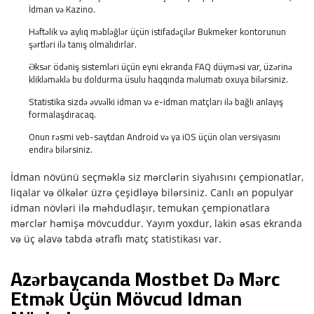
İdman və Kazino.
Həftəlik və aylıq məbləğlər üçün istifadəçilər Bukmeker kontorunun
şərtləri ilə tanış olmalıdırlar.
Əksər ödəniş sistemləri üçün eyni ekranda FAQ düyməsi var, üzərinə
klikləməklə bu doldurma üsulu haqqında məlumatı oxuya bilərsiniz.
Statistika sizdə əvvəlki idman və e-idman matçları ilə bağlı anlayış
formalaşdıracaq.
Onun rəsmi veb-saytdan Android və ya iOS üçün olan versiyasını
endirə bilərsiniz.
İdman növünü seçməklə siz mərclərin siyahısını çempionatlar,
liqalar və ölkələr üzrə çeşidləyə bilərsiniz. Canlı ən populyar
idman növləri ilə məhdudlaşır, temukan çempionatlara
mərclər həmişə mövcuddur. Yayım yoxdur, lakin əsas ekranda
və üç əlavə tabda ətraflı matç statistikası var.
Azərbaycanda Mostbet Də Mərc
Etmək Üçün Mövcud Idman