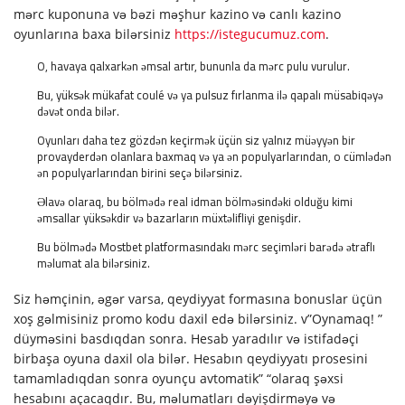
mərc kuponuna və bəzi məşhur kazino və canlı kazino
oyunlarına baxa bilərsiniz
https://istegucumuz.com
.
O, havaya qalxarkən əmsal artır, bununla da mərc pulu vurulur.
Bu, yüksək mükafat coulé və ya pulsuz fırlanma ilə qapalı müsabiqəyə
dəvət onda bilər.
Oyunları daha tez gözdən keçirmək üçün siz yalnız müəyyən bir
provayderdən olanlara baxmaq və ya ən populyarlarından, o cümlədən
ən populyarlarından birini seçə bilərsiniz.
Əlavə olaraq, bu bölmədə real idman bölməsindəki olduğu kimi
əmsallar yüksəkdir və bazarların müxtəlifliyi genişdir.
Bu bölmədə Mostbet platformasındakı mərc seçimləri barədə ətraflı
məlumat ala bilərsiniz.
Siz həmçinin, əgər varsa, qeydiyyat formasına bonuslar üçün
xoş gəlmisiniz promo kodu daxil edə bilərsiniz. v”Oynamaq! ”
düyməsini basdıqdan sonra. Hesab yaradılır və istifadəçi
birbaşa oyuna daxil ola bilər. Hesabın qeydiyyatı prosesini
tamamladıqdan sonra oyunçu avtomatik” “olaraq şəxsi
hesabını açacaqdır. Bu, məlumatları dəyişdirməyə və