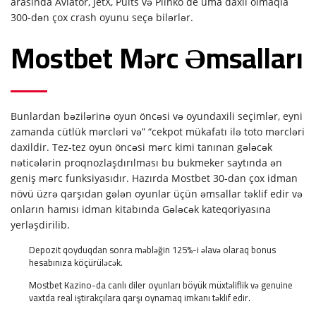
arasında Aviator, JetX, Puits və Plinko de uma daxil olmaqla
300-dən çox crash oyunu seçə bilərlər.
Mostbet Mərc Əmsalları
Bunlardan bəzilərinə oyun öncəsi və oyundaxili seçimlər, eyni
zamanda cütlük mərcləri və” “cekpot mükafatı ilə toto mərcləri
daxildir. Tez-tez oyun öncəsi mərc kimi tanınan gələcək
nəticələrin proqnozlaşdırılması bu bukmeker saytında ən
geniş mərc funksiyasıdır. Hazırda Mostbet 30-dan çox idman
növü üzrə qarşıdan gələn oyunlar üçün əmsallar təklif edir və
onların hamısı idman kitabında Gələcək kateqoriyasına
yerləşdirilib.
Depozit qoyduqdan sonra məbləğin 125%-i əlavə olaraq bonus
hesabınıza köçürüləcək.
Mostbet Kazino-da canlı diler oyunları böyük müxtəliflik və genuine
vaxtda real iştirakçılara qarşı oynamaq imkanı təklif edir.