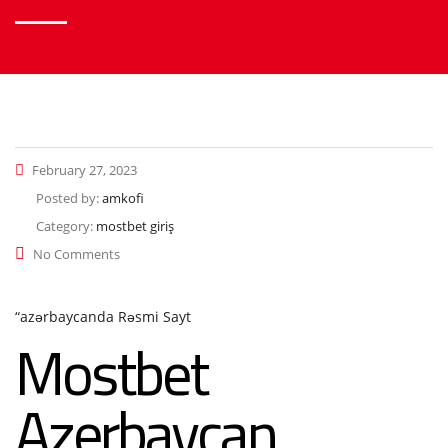
February 27, 2023
Posted by:
amkofi
Category:
mostbet giriş
No Comments
“azərbaycanda Rəsmi Sayt
Mostbet
Azerbaycan