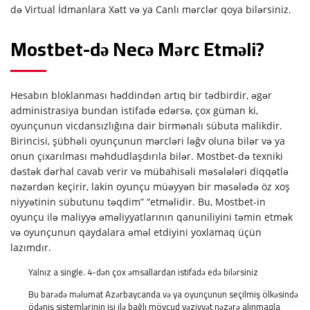
də Virtual İdmanlara Xətt və ya Canlı mərclər qoya bilərsiniz.
Mostbet-də Necə Mərc Etməli?
Hesabın bloklanması həddindən artıq bir tədbirdir, əgər
administrasiya bundan istifadə edərsə, çox güman ki,
oyunçunun vicdansızlığına dair birmənalı sübuta malikdir.
Birincisi, şübhəli oyunçunun mərcləri ləğv oluna bilər və ya
onun çıxarılması məhdudlaşdırıla bilər. Mostbet-də texniki
dəstək dərhal cavab verir və mübahisəli məsələləri diqqətlə
nəzərdən keçirir, lakin oyunçu müəyyən bir məsələdə öz xoş
niyyətinin sübutunu təqdim” “etməlidir. Bu, Mostbet-in
oyunçu ilə maliyyə əməliyyatlarının qanuniliyini təmin etmək
və oyunçunun qaydalara əməl etdiyini yoxlamaq üçün
lazımdır.
Yalnız a single. 4-dən çox əmsallardan istifadə edə bilərsiniz
Bu barədə məlumat Azərbaycanda və ya oyunçunun seçilmiş ölkəsində
ödəniş sistemlərinin işi ilə bağlı mövcud vəziyyət nəzərə alınmaqla