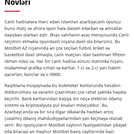
Növləri
Canlı hadisələrə mərc edən istənilən azərbaycanlı oyunçu
bunu matç və ahora oyun hələ davam edərkən və əmsallar
dəyişkən olarkən edir. Əsas səhifənin əsas menyusunda Canlı
seçimini etməklə oyundaxili nişana daxil ola bilərsiniz. Bu
Mostbet AZ nişanında ən çox seçilən futbol, kriket və
basketbol daxil olmaqla, canlı matçları olan təxminən fifteen
idman növü va. Hər bir canlı hadisə xüsusi statistika nişanı,
mükəmməl qrafika icmalı və kartlar, 1-ci və 2-ci yarı hakim
qərarları, künclər və s i9000.
Rəqiblərlə müqayisədə bu bukmeker kontorunda hesabın
doldurulması və vəsaitin çıxarılması çox rahat şəkildə həyata
keçirilir. Bank kartlarından başqa, bir neçə elektron ödəniş
sistemi və kriptovalyuta pul kisələri mövcuddur. Bu,
Azərbaycanda və bir sıra digər ölkələrdə həddən artıq
çoxalmış ödəniş məhdudiyyətlərindən yan keçməyə olanak
verir. Biz oyunçuların Mostbet saytının fəaliyyətindən şikayət
edə biləcəyi ən məşhur Mostbet baxış saytlarında bəzi