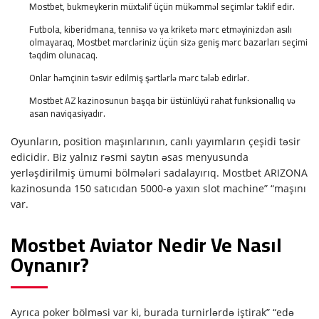
Mostbet, bukmeykerin müxtəlif üçün mükəmməl seçimlər təklif edir.
Futbola, kiberidmana, tennisə və ya kriketə mərc etməyinizdən asılı
olmayaraq, Mostbet mərcləriniz üçün sizə geniş mərc bazarları seçimi
təqdim olunacaq.
Onlar həmçinin təsvir edilmiş şərtlərlə mərc tələb edirlər.
Mostbet AZ kazinosunun başqa bir üstünlüyü rahat funksionallıq və
asan naviqasiyadır.
Oyunların, position maşınlarının, canlı yayımların çeşidi təsir
edicidir. Biz yalnız rəsmi saytın əsas menyusunda
yerləşdirilmiş ümumi bölmələri sadalayırıq. Mostbet ARIZONA
kazinosunda 150 satıcıdan 5000-ə yaxın slot machine” “maşını
var.
Mostbet Aviator Nedir Ve Nasıl
Oynanır?
Ayrıca poker bölməsi var ki, burada turnirlərdə iştirak” “edə